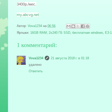
3400р./мес.
my.abcvg.net
Автор:
Vova1234
на
06:56
Ярлыки:
16GB RAM
,
2x240 ГБ SSD
,
бесплатная windows
,
E3-1
1 комментарий:
Vova1234
21 августа 2018 г. в 01:18
удалено
Ответить