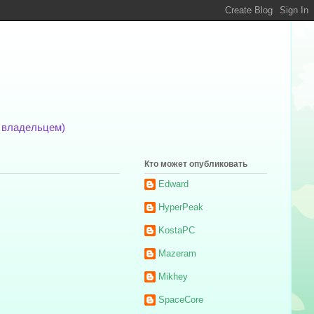
м владельцем)
Кто может опубликовать
Edward
HyperPeak
KostaPC
Mazeram
Mikhey
SpaceCore