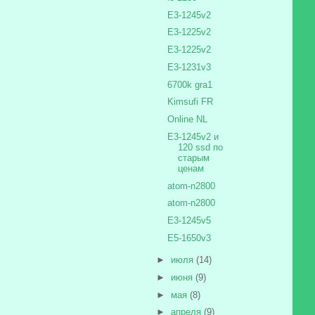
E3-1245v2
E3-1225v2
E3-1225v2
E3-1231v3
6700k gra1
Kimsufi FR
Online NL
E3-1245v2 и
120 ssd по
старым
ценам
atom-n2800
atom-n2800
E3-1245v5
E5-1650v3
►
июля
(14)
►
июня
(9)
►
мая
(8)
►
апреля
(9)