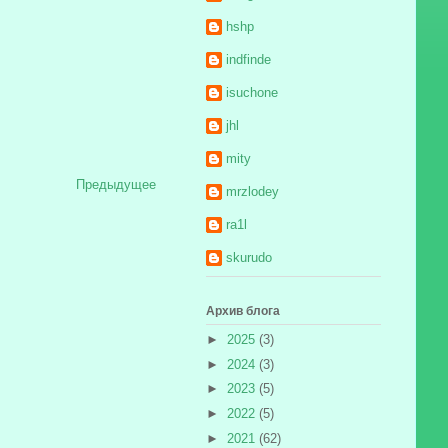
hshp
indfinde
isuchone
jhl
mity
Предыдущее
mrzlodey
ra1l
skurudo
Архив блога
►
2025
(3)
►
2024
(3)
►
2023
(5)
►
2022
(5)
►
2021
(62)