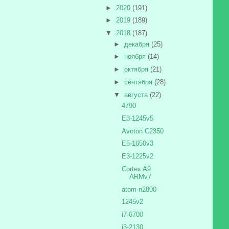
►
2020
(191)
►
2019
(189)
▼
2018
(187)
►
декабря
(25)
►
ноября
(14)
►
октября
(21)
►
сентября
(28)
▼
августа
(22)
4790
E3-1245v5
Avoton C2350
E5-1650v3
E3-1225v2
Cortex A9
ARMv7
atom-n2800
1245v2
i7-6700
i3-2130