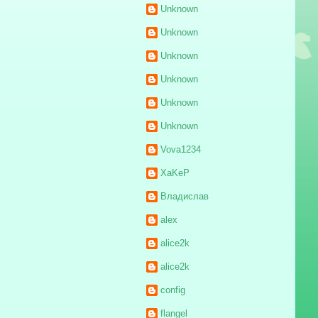
Unknown
Unknown
Unknown
Unknown
Unknown
Unknown
Vova1234
XaKeP
Владислав
alex
alice2k
alice2k
config
flangel