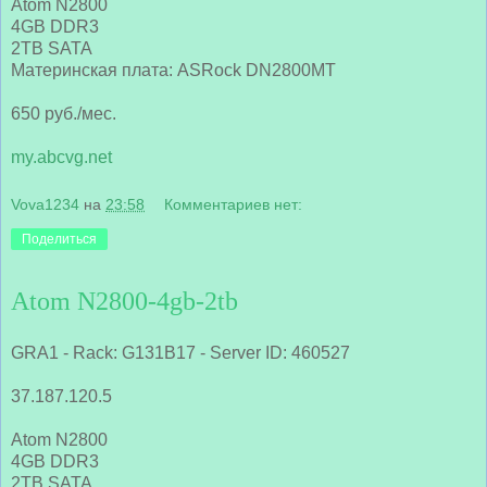
Atom N2800
4GB DDR3
2TB SATA
Материнская плата: ASRock DN2800MT
650 руб./мес.
my.abcvg.net
Vova1234
на
23:58
Комментариев нет:
Поделиться
Atom N2800-4gb-2tb
GRA1 - Rack: G131B17 - Server ID: 460527
37.187.120.5
Atom N2800
4GB DDR3
2TB SATA