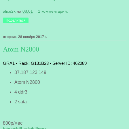
alice2k
на
08:01
1 комментарий:
Поделиться
вторник, 28 ноября 2017 г.
Atom N2800
GRA1 - Rack: G131B23 - Server ID: 462989
37.187.123.149
Atom N2800
4 ddr3
2 sata
800р/мес