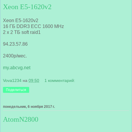
Xeon E5-1620v2
Xeon E5-1620v2
16 ГБ DDR3 ECC 1600 MHz
2 x 2 ТБ soft raid1
94.23.57.86
2400р/мес.
my.abcvg.net
Vova1234
на
09:50
1 комментарий:
Поделиться
понедельник, 6 ноября 2017 г.
AtomN2800