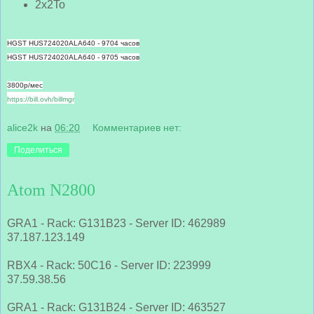
2x2To
HGST HUS724020ALA640 - 9704 часов
HGST HUS724020ALA640 - 9705
часов
3800р/мес
https://bill.ovh/billmgr
alice2k
на
06:20
Комментариев нет:
Поделиться
Atom N2800
GRA1 - Rack: G131B23 - Server ID: 462989
37.187.123.149
RBX4 - Rack: 50C16 - Server ID: 223999
37.59.38.56
GRA1 - Rack: G131B24 - Server ID: 463527