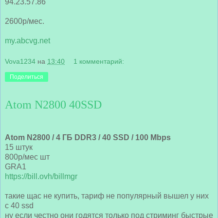
94.23.57.86
2600р/мес.
my.abcvg.net
Vova1234
на
13:40
1 комментарий:
Поделиться
Atom N2800 40SSD
Atom N2800 / 4 ГБ DDR3 / 40 SSD / 100 Mbps
15 штук
800р/мес шт
GRA1
https://bill.ovh/billmgr
такие щас не купить, тариф не популярный вышел у них
с 40 ssd
ну если честно они годятся только под стриминг быстрые