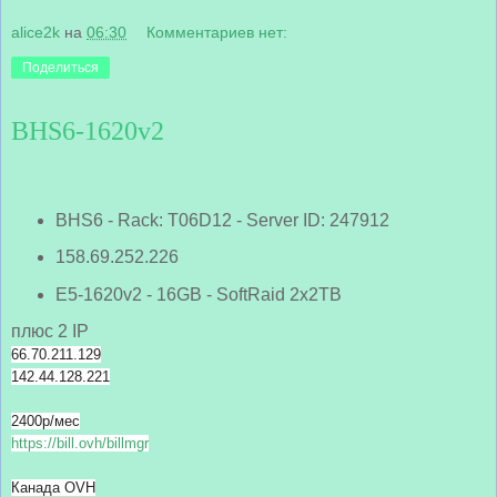
alice2k
на
06:30
Комментариев нет:
Поделиться
BHS6-1620v2
BHS6 - Rack: T06D12 - Server ID: 247912
158.69.252.226
E5-1620v2 - 16GB - SoftRaid 2x2TB
плюс 2 IP
66.70.211.129
142.44.128.221
2400р/мес
https://bill.ovh/billmgr
Канада OVH