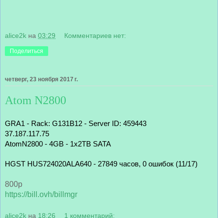
alice2k
на
03:29
Комментариев нет:
Поделиться
четверг, 23 ноября 2017 г.
Atom N2800
GRA1 - Rack: G131B12 - Server ID: 459443
37.187.117.75
AtomN2800 - 4GB - 1x2TB SATA
HGST HUS724020ALA640 - 27849 часов, 0 ошибок (11/17)
800р
https://bill.ovh/billmgr
alice2k
на
18:26
1 комментарий: