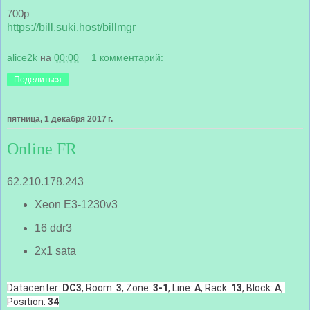
700р
https://bill.suki.host/billmgr
alice2k
на
00:00
1 комментарий:
Поделиться
пятница, 1 декабря 2017 г.
Online FR
62.210.178.243
Xeon E3-1230v3
16 ddr3
2x1 sata
Datacenter: 
DC3
, Room: 
3
, Zone: 
3-1
, Line: 
A
, Rack: 
13
, Block: 
A
, 
Position: 
34