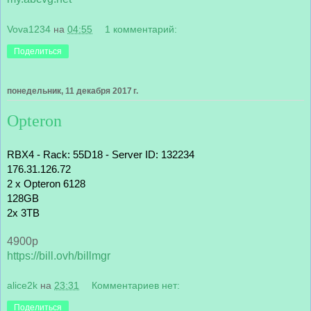
Vova1234
на
04:55
1 комментарий:
Поделиться
понедельник, 11 декабря 2017 г.
Opteron
RBX4 - Rack: 55D18 - Server ID: 132234
176.31.126.72
2 x Opteron 6128 
128GB
2x 3TB
4900р
https://bill.ovh/billmgr
alice2k
на
23:31
Комментариев нет:
Поделиться