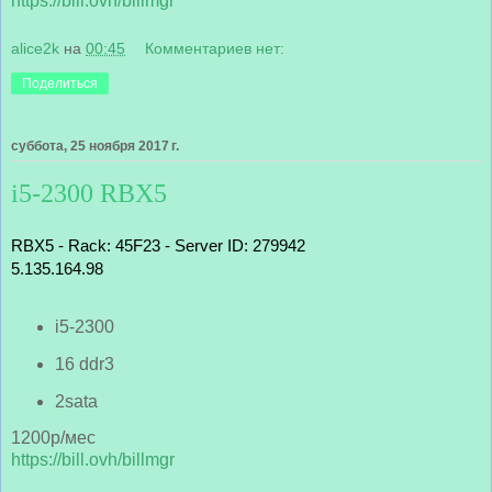
https://bill.ovh/billmgr
alice2k
на
00:45
Комментариев нет:
Поделиться
суббота, 25 ноября 2017 г.
i5-2300 RBX5
RBX5 - Rack: 45F23 - Server ID: 279942
5.135.164.98
i5-2300
16 ddr3
2sata
1200р/мес
https://bill.ovh/billmgr