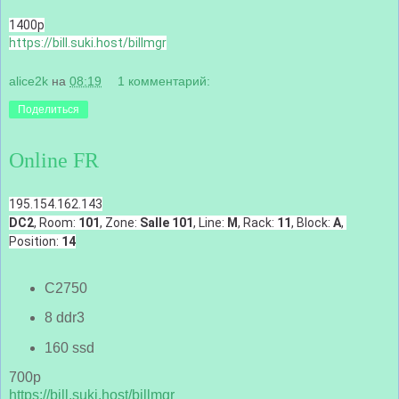
1400р
https://bill.suki.host/billmgr
alice2k
на
08:19
1 комментарий:
Поделиться
Online FR
195.154.162.143
DC2
, Room: 
101
, Zone: 
Salle 101
, Line: 
M
, Rack: 
11
, Block: 
A
, 
Position: 
14
C2750
8 ddr3
160 ssd
700р
https://bill.suki.host/billmgr