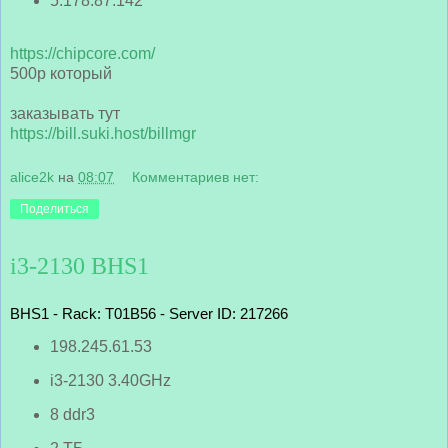
5.178.87.142
https://chipcore.com/
500р который
заказывать тут
https://bill.suki.host/billmgr
alice2k
на
08:07
Комментариев нет:
Поделиться
i3-2130 BHS1
BHS1 - Rack: T01B56 - Server ID: 217266
198.245.61.53
i3-2130 3.40GHz
8 ddr3