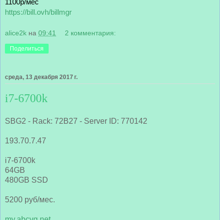
1100р/мес
https://bill.ovh/billmgr
alice2k
на
09:41
2 комментария:
Поделиться
среда, 13 декабря 2017 г.
i7-6700k
SBG2 - Rack: 72B27 - Server ID: 770142
193.70.7.47
i7-6700k
64GB
480GB SSD
5200 руб/мес.
my.abcvg.net