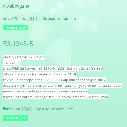
my.abcvg.net
Vova1234
на
23:51
Комментариев нет:
Поделиться
E3-1245v5
WAW 1 -
W01A01 -
735477
137.74.0.31
DISCOVER-32 Server - E3-1245v5 - 32G - SoftRaid 2x480GB SSD
49.99eur в месяц (оплачен до 2 марта 2018)
так же на сервере 2 сети /29 и /30 + 4ip для сервера франции
отдам аккаунт за стоимость 2-х месяцев. (актуально до конца декабря,
далее стоимость будет соответственно снижаться)
писать в telegram: @flangel или на почту: smerch88@gmail.com
flangel
на
10:46
Комментариев нет:
Поделиться