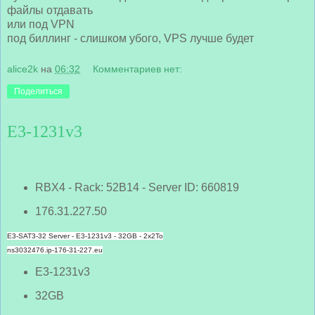
файлы отдавать
или под VPN
под биллинг - слишком убого, VPS лучше будет
alice2k
на
06:32
Комментариев нет:
Поделиться
E3-1231v3
RBX4 - Rack: 52B14 - Server ID: 660819
176.31.227.50
E3-SAT3-32 Server - E3-1231v3 - 32GB - 2x2To
ns3032476.ip-176-31-227.eu
E3-1231v3
32GB