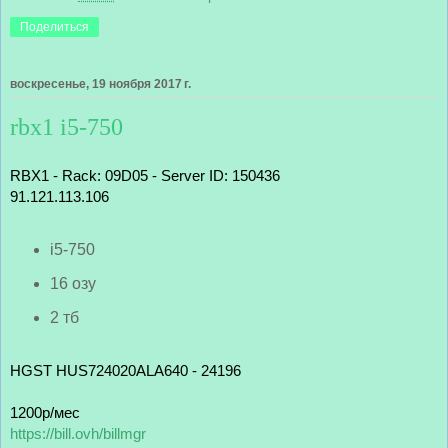
Поделиться
воскресенье, 19 ноября 2017 г.
rbx1 i5-750
RBX1 - Rack: 09D05 - Server ID: 150436
91.121.113.106
i5-750
16 озу
2 тб
HGST HUS724020ALA640 - 24196
1200р/мес
https://bill.ovh/billmgr