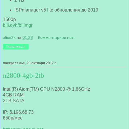
2 ТБ
ISPmanager v5 lite обновления до 2019
1500р
bill.ovh/billmgr
alice2k
на
01:28
Комментариев нет:
Поделиться
воскресенье, 29 октября 2017 г.
n2800-4gb-2tb
Intel(R) Atom(TM) CPU N2800 @ 1.86GHz
4GB RAM
2TB SATA
IP: 5.196.68.73
650р/мес