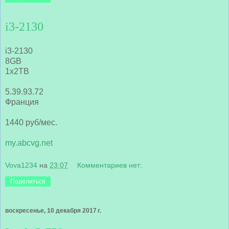
i3-2130
i3-2130
8GB
1x2TB
5.39.93.72
Франция
1440 руб/мес.
my.abcvg.net
Vova1234
на
23:07
Комментариев нет:
Поделиться
воскресенье, 10 декабря 2017 г.