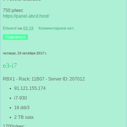
750 р/мес
https://panel.abcd.host/
Edward
на
02:19
Комментариев нет:
Поделиться
четверг, 19 октября 2017 г.
e3-i7
RBX1 - Rack: 11B07 - Server ID: 207012
91.121.155.174
i7-930
16 ddr3
2 TB sata
1700р/мес