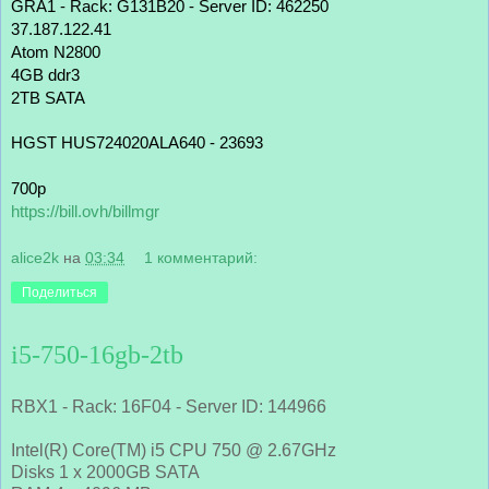
GRA1 - Rack: G131B20 - Server ID: 462250
37.187.122.41
Atom N2800 
4GB ddr3
2TB SATA
HGST HUS724020ALA640 - 23693
700р
https://bill.ovh/billmgr
alice2k
на
03:34
1 комментарий:
Поделиться
i5-750-16gb-2tb
RBX1 - Rack: 16F04 - Server ID: 144966
Intel(R) Core(TM) i5 CPU 750 @ 2.67GHz
Disks 1 x 2000GB SATA