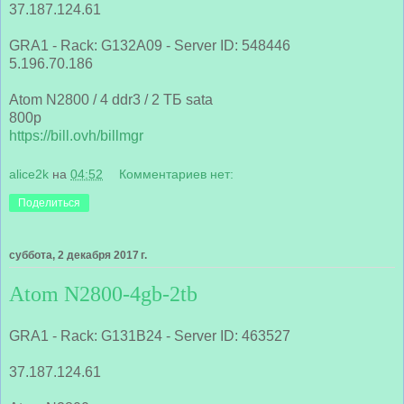
37.187.124.61
GRA1 - Rack: G132A09 - Server ID: 548446
5.196.70.186
Atom N2800 / 4 ddr3 / 2 ТБ sata
800р
https://bill.ovh/billmgr
alice2k
на
04:52
Комментариев нет:
Поделиться
суббота, 2 декабря 2017 г.
Atom N2800-4gb-2tb
GRA1 - Rack: G131B24 - Server ID: 463527
37.187.124.61