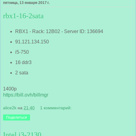
пятница, 13 января 2017 г.
rbx1-16-2sata
RBX1 - Rack: 12B02 - Server ID: 136694
91.121.134.150
i5-750
16 ddr3
2 sata
1400р
https://bill.ovh/billmgr
alice2k
на
21:40
1 комментарий:
Поделиться
Intel i3-2130