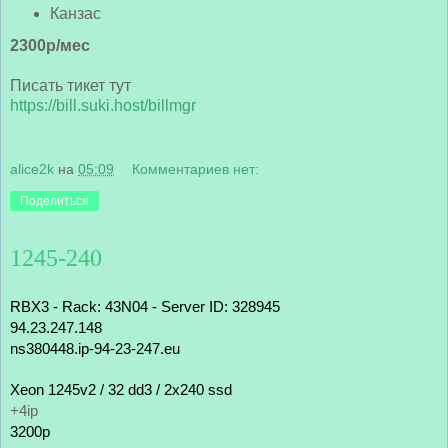
Канзас
2300р/мес
Писать тикет тут
https://bill.suki.host/billmgr
alice2k
на
05:09
Комментариев нет:
Поделиться
1245-240
RBX3 - Rack: 43N04 - Server ID: 328945
94.23.247.148
ns380448.ip-94-23-247.eu
Xeon 1245v2 / 32 dd3 / 2x240 ssd
+4ip 
3200р