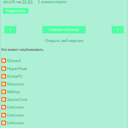
alice2k
на
01:50
2 комментария:
Поделиться
‹
›
Главная страница
Открыть веб-версию
Кто может опубликовать
Edward
HyperPeak
KostaPC
Mazeram
Mikhey
SpaceCore
Unknown
Unknown
Unknown