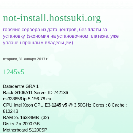
not-install.hostsuki.org
горячие сервера из дата центров, без платы за
установку. (экономия на установочном платеже, уже
уплачен прошлым владельцем)
вторник, 31 января 2017 г.
1245v5
Datacentre GRA 1 
Rack G106A11 Server ID 742136
ns338656.ip-5-196-78.eu
CPU Intel Xeon CPU E3-
1245 v5
 @ 3.50GHz Cores : 8 Cache : 
8192KB
RAM 2x 16384MB  (32)
Disks 2 x 2000 GB
Motherboard S1200SP