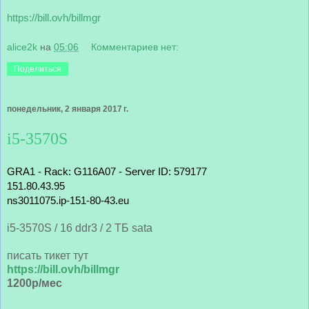
https://bill.ovh/billmgr
alice2k
на
05:06
Комментариев нет:
Поделиться
понедельник, 2 января 2017 г.
i5-3570S
GRA1 - Rack: G116A07 - Server ID: 579177
151.80.43.95
ns3011075.ip-151-80-43.eu
i5-3570S / 16 ddr3 / 2 ТБ sata
писать тикет тут
https://bill.ovh/billmgr
1200р/мес