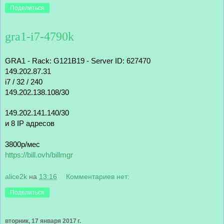
Поделиться
gra1-i7-4790k
GRA1 - Rack: G121B19 - Server ID: 627470
149.202.87.31
i7 / 32 / 240
149.202.138.108/30
149.202.141.140/30
и 8 IP адресов
3800р/мес
https://bill.ovh/billmgr
alice2k
на
13:16
Комментариев нет:
Поделиться
вторник, 17 января 2017 г.