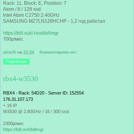
Rack: 11, Block: E, Position: 7
Atom / 8 / 128 ssd
Intel Atom C2750 2.40GHz
SAMSUNG MZ7LN128HCHP - 1,2 год работал
https://bill.suki.host/billmgr
700р/мес
alice2k
на
20:34
Комментариев нет:
Поделиться
rbx4-w3530
RBX4 - Rack: 54D20 - Server ID: 152554
176.31.107.173
+ 16 IP 
W3530 @ 2.80GHz / 16 / 300 ssd
2300р/мес
https://bill.ovh/billmgr