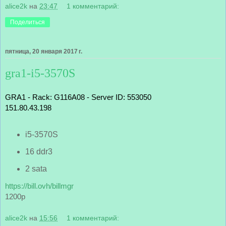
alice2k
на
23:47
1 комментарий:
Поделиться
пятница, 20 января 2017 г.
gra1-i5-3570S
GRA1 - Rack: G116A08 - Server ID: 553050
151.80.43.198
i5-3570S
16 ddr3
2 sata
https://bill.ovh/billmgr
1200р
alice2k
на
15:56
1 комментарий: