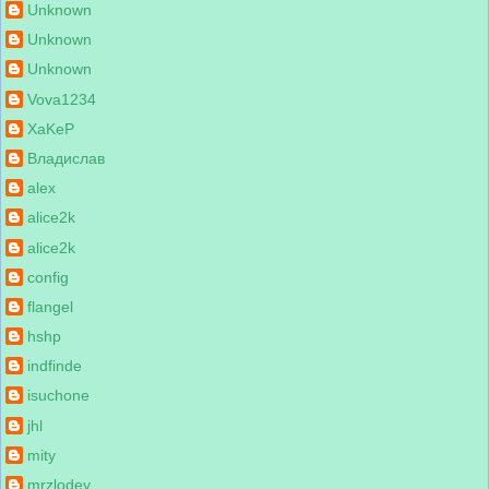
Unknown
Unknown
Unknown
Vova1234
XaKeP
Владислав
alex
alice2k
alice2k
config
flangel
hshp
indfinde
isuchone
jhl
mity
mrzlodey