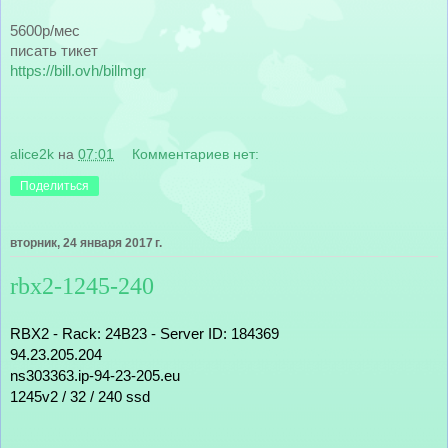
5600р/мес
писать тикет
https://bill.ovh/billmgr
alice2k
на
07:01
Комментариев нет:
Поделиться
вторник, 24 января 2017 г.
rbx2-1245-240
RBX2 - Rack: 24B23 - Server ID: 184369
94.23.205.204
ns303363.ip-94-23-205.eu
1245v2 / 32 / 240 ssd 