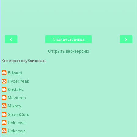
‹
›
Главная страница
Открыть веб-версию
Кто может опубликовать
Edward
HyperPeak
KostaPC
Mazeram
Mikhey
SpaceCore
Unknown
Unknown