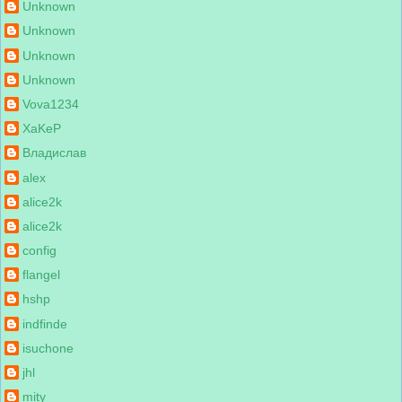
Unknown
Unknown
Unknown
Unknown
Vova1234
XaKeP
Владислав
alex
alice2k
alice2k
config
flangel
hshp
indfinde
isuchone
jhl
mity