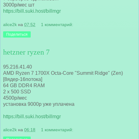
3000р/мес шт
https://bill.suki.host/billmgr
alice2k
на
07:52
1 комментарий:
Поделиться
hetzner ryzen 7
95.216.41.40
AMD Ryzen 7 1700X Octa-Core "Summit Ridge" (Zen)
[8ядер-16потока]
64 GB DDR4 RAM
2 x 500 SSD
4500р/мес
установка 9000р уже уплачена
https://bill.suki.host/billmgr
alice2k
на
06:18
1 комментарий: