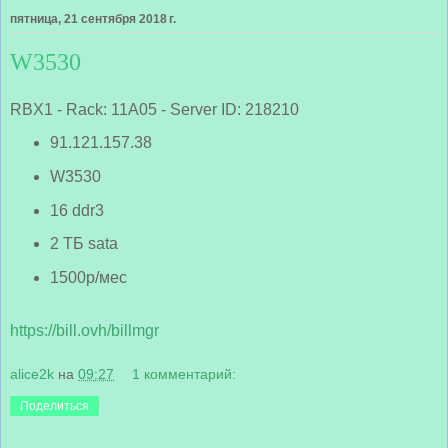
пятница, 21 сентября 2018 г.
W3530
RBX1 - Rack: 11A05 - Server ID: 218210
91.121.157.38
W3530
16 ddr3
2 ТБ sata
1500р/мес
https://bill.ovh/billmgr
alice2k
на
09:27
1 комментарий:
Поделиться