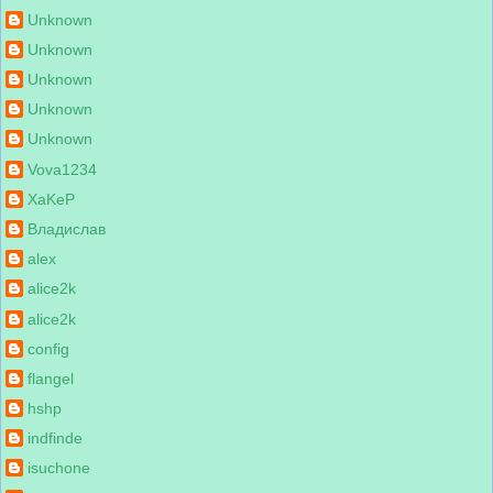
Unknown
Unknown
Unknown
Unknown
Unknown
Vova1234
XaKeP
Владислав
alex
alice2k
alice2k
config
flangel
hshp
indfinde
isuchone