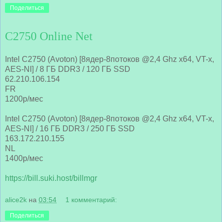
Поделиться
C2750 Online Net
Intel C2750 (Avoton) [8ядер-8потоков @2,4 Ghz x64, VT-x,
AES-NI] / 8 ГБ DDR3 / 120 ГБ SSD
62.210.106.154
FR
1200р/мес
Intel C2750 (Avoton) [8ядер-8потоков @2,4 Ghz x64, VT-x,
AES-NI] / 16 ГБ DDR3 / 250 ГБ SSD
163.172.210.155
NL
1400р/мес
https://bill.suki.host/billmgr
alice2k
на
03:54
1 комментарий:
Поделиться