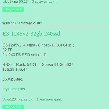
alice2k
на
00:13
3 комментария:
Поделиться
четверг, 13 сентября 2018 г.
E3-1245v2-32gb-240ssd
E3-1245v2 [4 ядра / 8 потока] (3.4 GHz+)
32 ГБ
2 x 240 ГБ SSD soft raid1
RBX4 - Rack: 54D12 - Server ID: 365607
176.31.106.47
3600р./мес.
my.abcvg.net
Vova1234
на
22:37
1 комментарий:
Поделиться