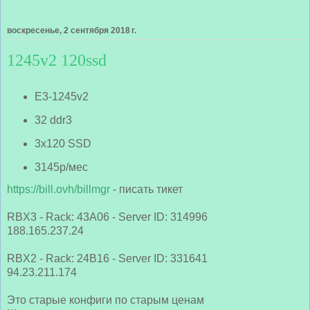
воскресенье, 2 сентября 2018 г.
1245v2 120ssd
E3-1245v2
32 ddr3
3x120 SSD
3145р/мес
https://bill.ovh/billmgr
- писать тикет
RBX3 - Rack: 43A06 - Server ID: 314996
188.165.237.24
RBX2 - Rack: 24B16 - Server ID: 331641
94.23.211.174
Это старые конфиги по старым ценам