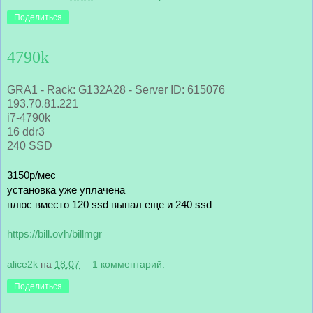
Поделиться
4790k
GRA1 - Rack: G132A28 - Server ID: 615076
193.70.81.221
i7-4790k
16 ddr3
240 SSD
3150р/мес
установка уже уплачена
плюс вместо 120 ssd выпал еще и 240 ssd
https://bill.ovh/billmgr
alice2k
на
18:07
1 комментарий:
Поделиться