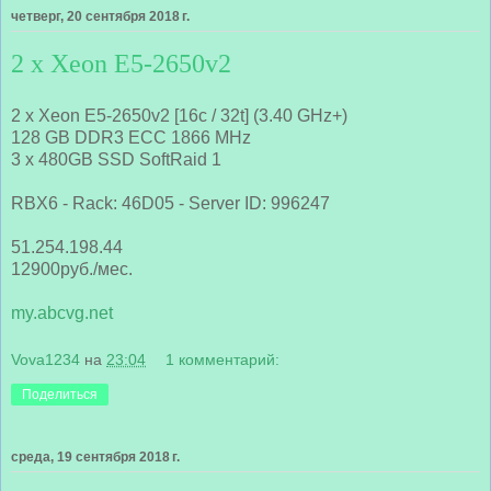
четверг, 20 сентября 2018 г.
2 x Xeon E5-2650v2
2 x Xeon E5-2650v2 [16c / 32t] (3.40 GHz+)
128 GB DDR3 ECC 1866 MHz
3 x 480GB SSD SoftRaid 1
RBX6 - Rack: 46D05 - Server ID: 996247
51.254.198.44
12900руб./мес.
my.abcvg.net
Vova1234
на
23:04
1 комментарий:
Поделиться
среда, 19 сентября 2018 г.