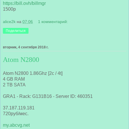
https://bill.ovh/billmgr
1500р
alice2k
на
07:06
1 комментарий:
Поделиться
вторник, 4 сентября 2018 г.
Atom N2800
Atom N2800 1.86Ghz [2c / 4t]
4 GB RAM
2 TB SATA
GRA1 - Rack: G131B16 - Server ID: 460351
37.187.119.181
720руб/мес.
my.abcvg.net