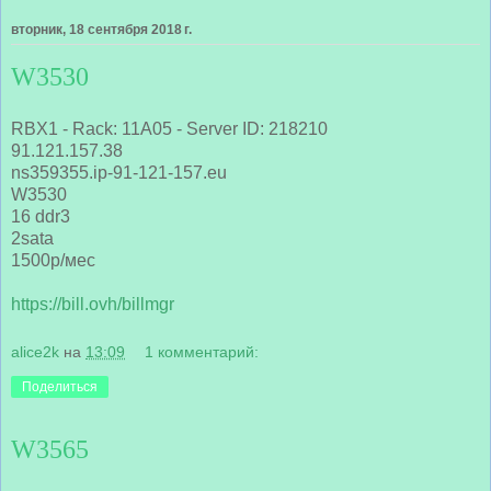
вторник, 18 сентября 2018 г.
W3530
RBX1 - Rack: 11A05 - Server ID: 218210
91.121.157.38
ns359355.ip-91-121-157.eu
W3530
16 ddr3
2sata
1500р/мес
https://bill.ovh/billmgr
alice2k
на
13:09
1 комментарий:
Поделиться
W3565