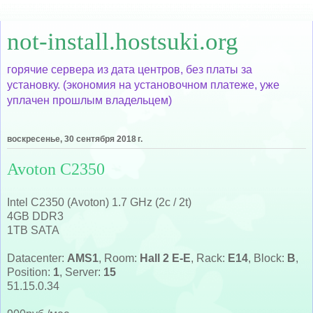
not-install.hostsuki.org
горячие сервера из дата центров, без платы за
установку. (экономия на установочном платеже, уже
уплачен прошлым владельцем)
воскресенье, 30 сентября 2018 г.
Avoton C2350
Intel C2350 (Avoton) 1.7 GHz (2c / 2t)
4GB DDR3
1TB SATA
Datacenter:
AMS1
, Room:
Hall 2 E-E
, Rack:
E14
, Block:
B
,
Position:
1
, Server:
15
51.15.0.34