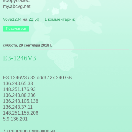
900руб./мес.
my.abcvg.net
Vova1234
на
22:50
1 комментарий:
Поделиться
суббота, 29 сентября 2018 г.
E3-1246V3
E3-1246V3 / 32 ddr3 / 2x 240 GB
136.243.65.38
148.251.176.93
136.243.88.236
136.243.105.138
136.243.37.11
148.251.155.206
5.9.136.201
7 серверов одинаковых