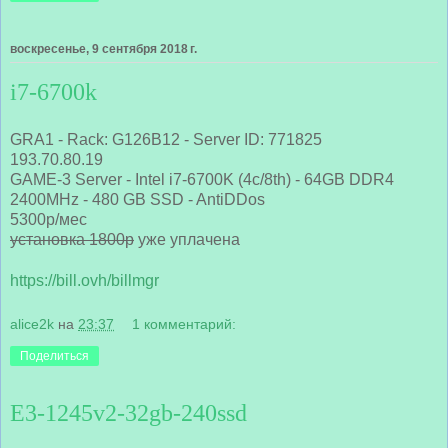
воскресенье, 9 сентября 2018 г.
i7-6700k
GRA1 - Rack: G126B12 - Server ID: 771825
193.70.80.19
GAME-3 Server - Intel i7-6700K (4c/8th) - 64GB DDR4
2400MHz - 480 GB SSD - AntiDDos
5300р/мес
установка 1800р
уже уплачена
https://bill.ovh/billmgr
alice2k
на
23:37
1 комментарий:
Поделиться
E3-1245v2-32gb-240ssd