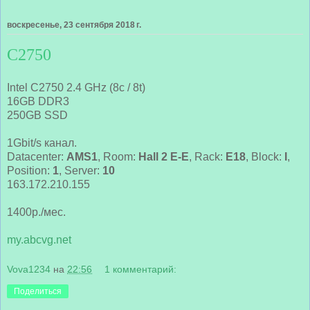
воскресенье, 23 сентября 2018 г.
C2750
Intel C2750 2.4 GHz (8c / 8t)
16GB DDR3
250GB SSD
1Gbit/s канал.
Datacenter:
AMS1
, Room:
Hall 2 E-E
, Rack:
E18
, Block:
I
,
Position:
1
, Server:
10
163.172.210.155
1400р./мес.
my.abcvg.net
Vova1234
на
22:56
1 комментарий:
Поделиться