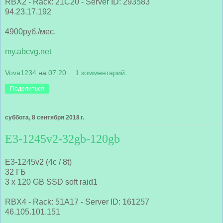
RBX2 - Rack: 21C20 - Server ID: 293583
94.23.17.192
4900руб./мес.
my.abcvg.net
Vova1234
на
07:20
1 комментарий:
Поделиться
суббота, 8 сентября 2018 г.
E3-1245v2-32gb-120gb
E3-1245v2 (4c / 8t)
32 ГБ
3 x 120 GB SSD soft raid1
RBX4 - Rack: 51A17 - Server ID: 161257
46.105.101.151