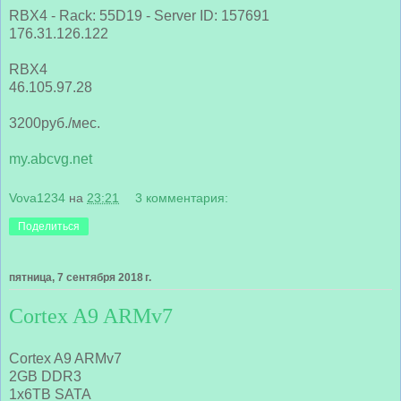
RBX4 - Rack: 55D19 - Server ID: 157691
176.31.126.122
RBX4
46.105.97.28
3200руб./мес.
my.abcvg.net
Vova1234
на
23:21
3 комментария:
Поделиться
пятница, 7 сентября 2018 г.
Cortex A9 ARMv7
Cortex A9 ARMv7
2GB DDR3
1x6TB SATA