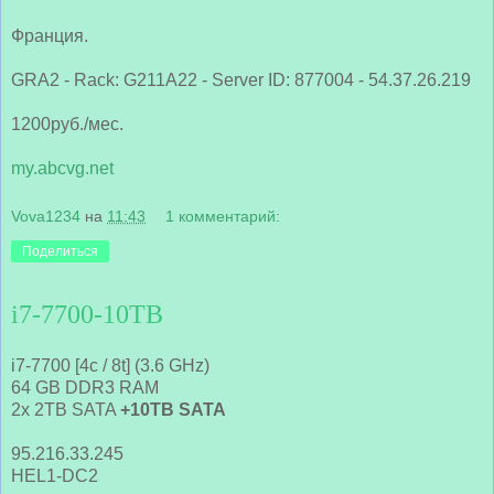
Франция.
GRA2 - Rack: G211A22 - Server ID: 877004 - 54.37.26.219
1200руб./мес.
my.abcvg.net
Vova1234
на
11:43
1 комментарий:
Поделиться
i7-7700-10TB
i7-7700 [4c / 8t] (3.6 GHz)
64 GB DDR3 RAM
2x 2TB SATA
+10TB SATA
95.216.33.245
HEL1-DC2