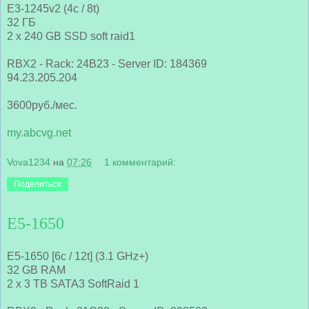
E3-1245v2 (4c / 8t)
32 ГБ
2 x 240 GB SSD soft raid1
RBX2 - Rack: 24B23 - Server ID: 184369
94.23.205.204
3600руб./мес.
my.abcvg.net
Vova1234
на
07:26
1 комментарий:
Поделиться
E5-1650
E5-1650 [6c / 12t] (3.1 GHz+)
32 GB RAM
2 x 3 TB SATA3 SoftRaid 1