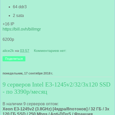
64 ddr3
2 sata
+16 IP
https://bill.ovh/billmgr
6200р
alice2k
на
03:57
Комментариев нет:
Поделиться
понедельник, 17 сентября 2018 г.
9 серверов Intel E3-1245v2/32/3x120 SSD
- по 3390р/месяц
В наличии 9 серверов оптом:
Xeon E3-1245v2 (3.8GHz) [4ядра/8потоков] / 32 ГБ / 3x
120 ГБ SSD / 250 Mbps / Anti-DDoS / Франция