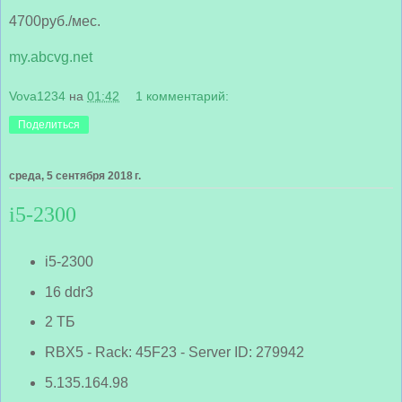
4700руб./мес.
my.abcvg.net
Vova1234
на
01:42
1 комментарий:
Поделиться
среда, 5 сентября 2018 г.
i5-2300
i5-2300
16 ddr3
2 ТБ
RBX5 - Rack: 45F23 - Server ID: 279942
5.135.164.98