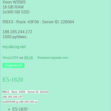
Xeon W3565
16 GB RAM
2x300 GB SSD
RBX3 - Rack: 43F06 - Server ID: 228064
188.165.244.172
1500 руб/мес.
my.abcvg.net
Vova1234
на
09:16
Комментариев нет:
Поделиться
E5-1620
RBX3 - Rack: 43I08 - Server ID: 329162
188.165.249.157
ns3055399.ip-188-165-249.eu
E5-1620