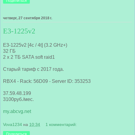
Поделиться
четверг, 27 сентября 2018 г.
E3-1225v2
E3-1225v2 [4c / 4t] (3.2 GHz+)
32 ГБ
2 x 2 ТБ SATA soft raid1
Старый тариф с 2017 года.
RBX4 - Rack: 56D09 - Server ID: 353253
37.59.48.199
3100руб./мес.
my.abcvg.net
Vova1234
на
10:34
1 комментарий:
Поделиться