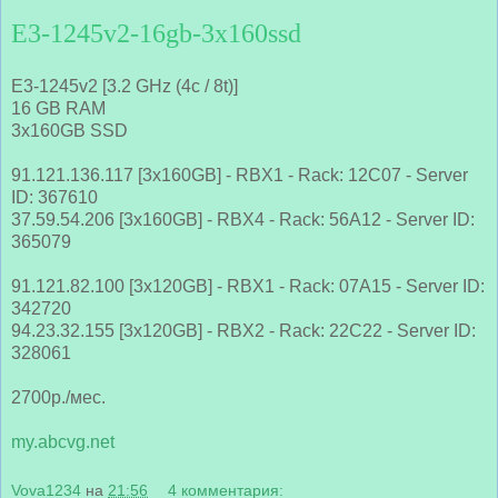
E3-1245v2-16gb-3x160ssd
E3-1245v2 [3.2 GHz (4c / 8t)]
16 GB RAM
3x160GB SSD
91.121.136.117 [3x160GB] - RBX1 - Rack: 12C07 - Server
ID: 367610
37.59.54.206 [3x160GB] - RBX4 - Rack: 56A12 - Server ID:
365079
91.121.82.100 [3x120GB] - RBX1 - Rack: 07A15 - Server ID:
342720
94.23.32.155 [3x120GB] - RBX2 - Rack: 22C22 - Server ID:
328061
2700р./мес.
my.abcvg.net
Vova1234
на
21:56
4 комментария: