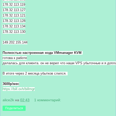
178.32.113.119
178.32.113.127
178.32.113.121
178.32.113.128
178.32.113.134
178.32.113.130
149.202.155.144
Полностью настроенная нода VMmanager KVM 
готова к работе
делалась для клиента. он не верил что наши VPS убыточные и я доплач
В итоге через 2 месяца убытков слился. 
3600р/мес
https://bill.ovh/billmgr
alice2k
на
02:43
1 комментарий:
Поделиться