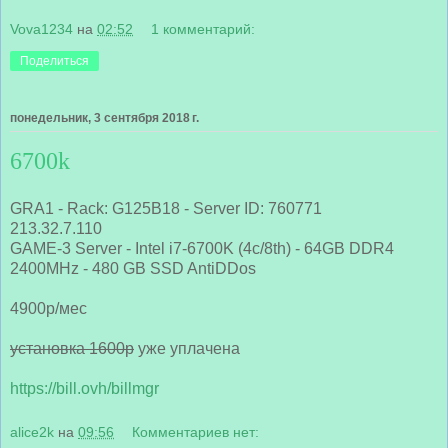
Vova1234
на
02:52
1 комментарий:
Поделиться
понедельник, 3 сентября 2018 г.
6700k
GRA1 - Rack: G125B18 - Server ID: 760771
213.32.7.110
GAME-3 Server - Intel i7-6700K (4c/8th) - 64GB DDR4
2400MHz - 480 GB SSD AntiDDos
4900р/мес
установка 1600р
уже уплачена
https://bill.ovh/billmgr
alice2k
на
09:56
Комментариев нет: