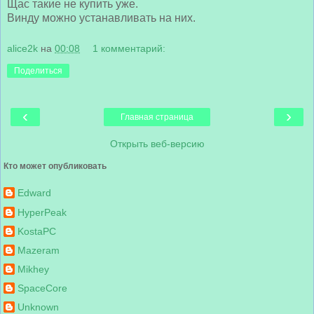
Щас такие не купить уже.
Винду можно устанавливать на них.
alice2k
на
00:08
1 комментарий:
Поделиться
‹
›
Главная страница
Открыть веб-версию
Кто может опубликовать
Edward
HyperPeak
KostaPC
Mazeram
Mikhey
SpaceCore
Unknown