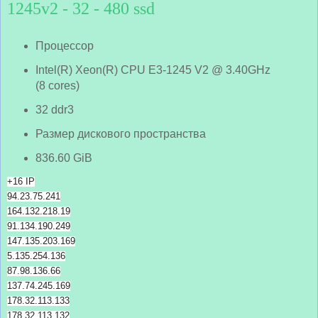
1245v2 - 32 - 480 ssd
Процессор
Intel(R) Xeon(R) CPU E3-1245 V2 @ 3.40GHz
(8 cores)
32 ddr3
Размер дискового пространства
836.60 GiB
+16 IP
94.23.75.241
164.132.218.19
91.134.190.249
147.135.203.169
5.135.254.136
87.98.136.66
137.74.245.169
178.32.113.133
178.32.113.132