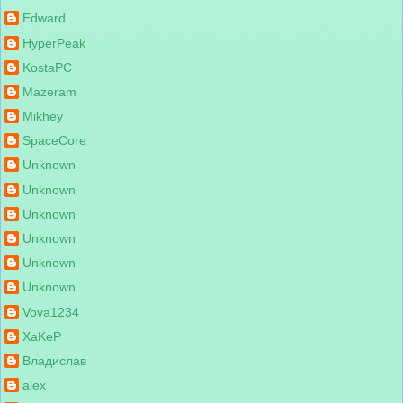
Edward
HyperPeak
KostaPC
Mazeram
Mikhey
SpaceCore
Unknown
Unknown
Unknown
Unknown
Unknown
Unknown
Vova1234
XaKeP
Владислав
alex