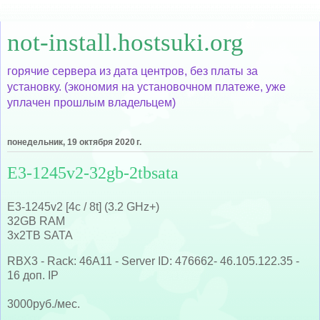
not-install.hostsuki.org
горячие сервера из дата центров, без платы за
установку. (экономия на установочном платеже, уже
уплачен прошлым владельцем)
понедельник, 19 октября 2020 г.
E3-1245v2-32gb-2tbsata
E3-1245v2 [4c / 8t] (3.2 GHz+)
32GB RAM
3x2TB SATA
RBX3 - Rack: 46A11 - Server ID: 476662- 46.105.122.35 -
16 доп. IP
3000руб./мес.