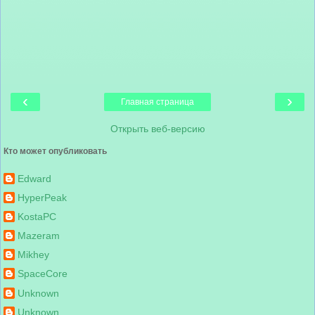
‹
›
Главная страница
Открыть веб-версию
Кто может опубликовать
Edward
HyperPeak
KostaPC
Mazeram
Mikhey
SpaceCore
Unknown
Unknown