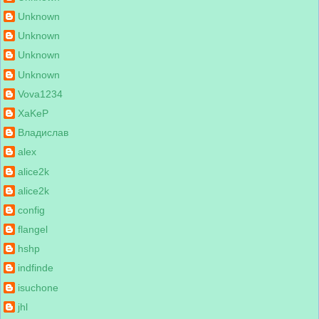
Unknown
Unknown
Unknown
Unknown
Vova1234
XaKeP
Владислав
alex
alice2k
alice2k
config
flangel
hshp
indfinde
isuchone
jhl