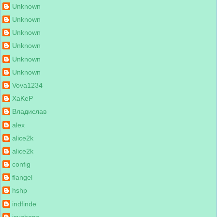
Unknown
Unknown
Unknown
Unknown
Unknown
Unknown
Vova1234
XaKeP
Владислав
alex
alice2k
alice2k
config
flangel
hshp
indfinde
isuchone