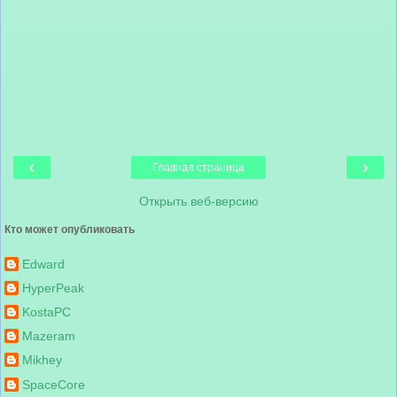
‹
›
Главная страница
Открыть веб-версию
Кто может опубликовать
Edward
HyperPeak
KostaPC
Mazeram
Mikhey
SpaceCore