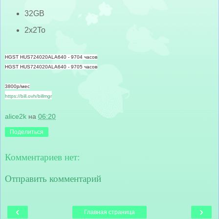
32GB
2x2To
HGST HUS724020ALA640 - 9704 часов
HGST HUS724020ALA640 - 9705
часов
3800р/мес
https://bill.ovh/billmgr
alice2k
на
06:20
Поделиться
Комментариев нет:
Отправить комментарий
‹
›
Главная страница