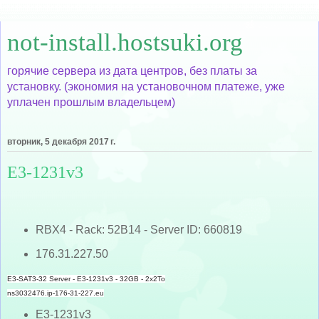
not-install.hostsuki.org
горячие сервера из дата центров, без платы за
установку. (экономия на установочном платеже, уже
уплачен прошлым владельцем)
вторник, 5 декабря 2017 г.
E3-1231v3
RBX4 - Rack: 52B14 - Server ID: 660819
176.31.227.50
E3-SAT3-32 Server - E3-1231v3 - 32GB - 2x2To
ns3032476.ip-176-31-227.eu
E3-1231v3