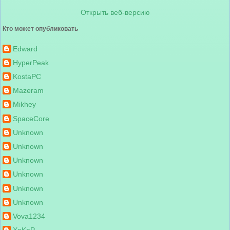
Открыть веб-версию
Кто может опубликовать
Edward
HyperPeak
KostaPC
Mazeram
Mikhey
SpaceCore
Unknown
Unknown
Unknown
Unknown
Unknown
Unknown
Vova1234