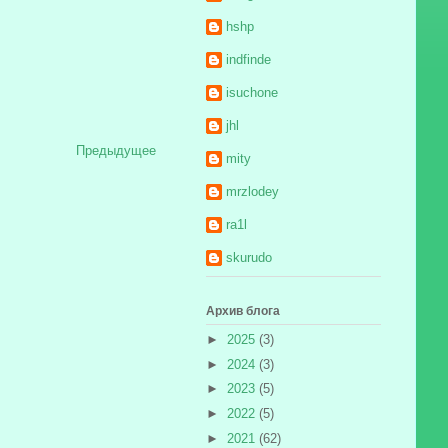
hshp
indfinde
isuchone
jhl
Предыдущее
mity
mrzlodey
ra1l
skurudo
Архив блога
►
2025
(3)
►
2024
(3)
►
2023
(5)
►
2022
(5)
►
2021
(62)