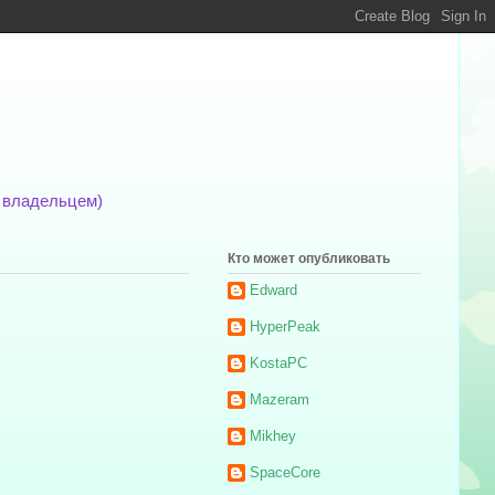
м владельцем)
Кто может опубликовать
Edward
HyperPeak
KostaPC
Mazeram
Mikhey
SpaceCore