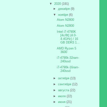
▼
2020
(191)
►
декабря
(9)
▼
ноября
(6)
Atom N2800
Atom N2800
Intel i7-4790K
[4c/8t] (4.0-
4.4GHz) / 16
GB DDR3 1...
AMD Ryzen 5
3600
i7-4790k-32ram-
240ssd
i7-4790k-16ram-
240ssd
►
октября
(13)
►
сентября
(12)
►
августа
(22)
►
июля
(22)
►
июня
(21)