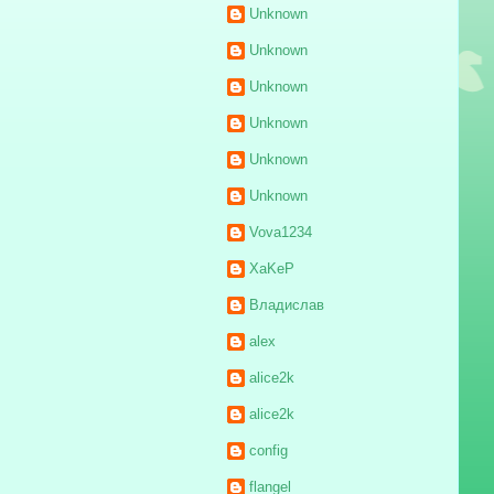
Unknown
Unknown
Unknown
Unknown
Unknown
Unknown
Vova1234
XaKeP
Владислав
alex
alice2k
alice2k
config
flangel