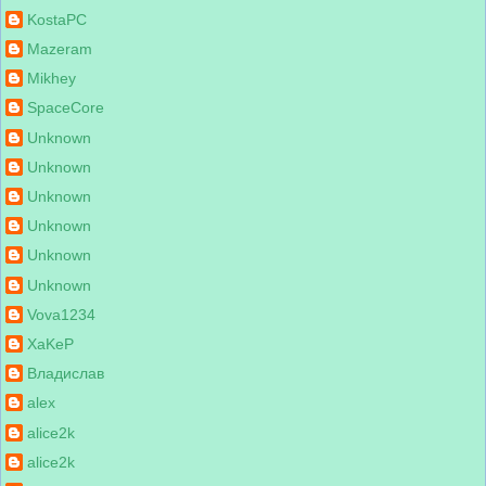
KostaPC
Mazeram
Mikhey
SpaceCore
Unknown
Unknown
Unknown
Unknown
Unknown
Unknown
Vova1234
XaKeP
Владислав
alex
alice2k
alice2k