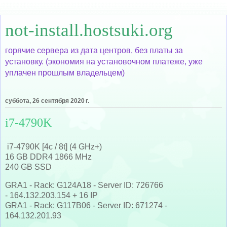
not-install.hostsuki.org
горячие сервера из дата центров, без платы за
установку. (экономия на установочном платеже, уже
уплачен прошлым владельцем)
суббота, 26 сентября 2020 г.
i7-4790K
i7-4790K [4c / 8t] (4 GHz+)
16 GB DDR4 1866 MHz
240 GB SSD
GRA1 - Rack: G124A18 - Server ID: 726766
- 164.132.203.154 + 16 IP
GRA1 - Rack: G117B06 - Server ID: 671274 -
164.132.201.93