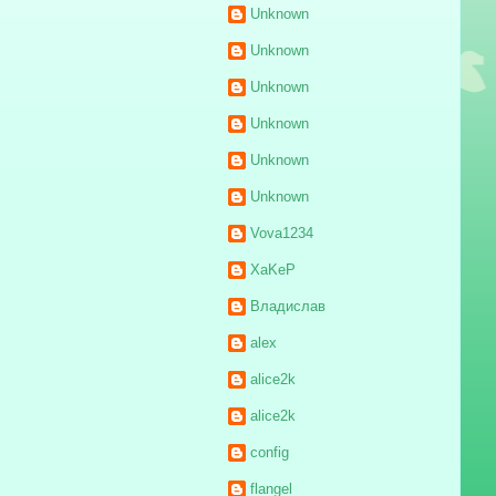
Unknown
Unknown
Unknown
Unknown
Unknown
Unknown
Vova1234
XaKeP
Владислав
alex
alice2k
alice2k
config
flangel