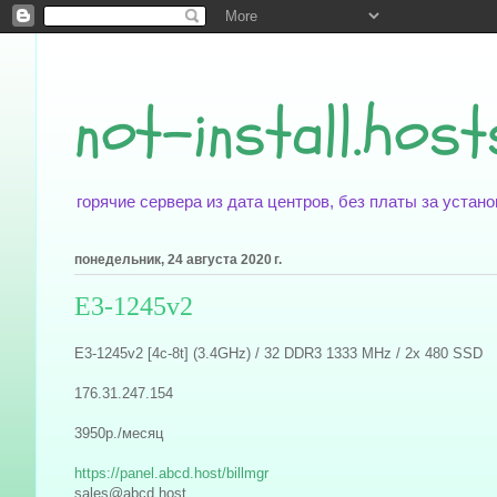
not-install.host
горячие сервера из дата центров, без платы за уста
понедельник, 24 августа 2020 г.
E3-1245v2
E3-1245v2 [4c-8t] (3.4GHz) / 32 DDR3 1333 MHz / 2x 480 SSD
176.31.247.154
3950р./месяц
https://panel.abcd.host/billmgr
sales@abcd.host