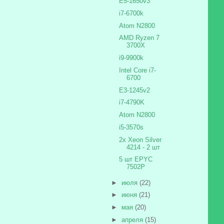
E5-1650v3
i7-6700k
Atom N2800
AMD Ryzen 7
3700X
i9-9900k
Intel Core i7-
6700
E3-1245v2
i7-4790K
Atom N2800
i5-3570s
2x Xeon Silver
4214 - 2 шт
5 шт EPYC
7502P
►
июля
(22)
►
июня
(21)
►
мая
(20)
►
апреля
(15)