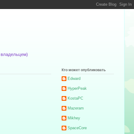
м владельцем)
Кто может опубликовать
Edward
HyperPeak
KostaPC
Mazeram
Mikhey
SpaceCore