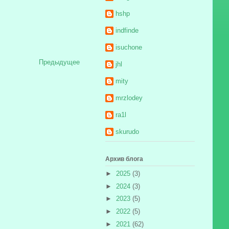
hshp
indfinde
isuchone
Предыдущее
jhl
mity
mrzlodey
ra1l
skurudo
Архив блога
►
2025
(3)
►
2024
(3)
►
2023
(5)
►
2022
(5)
►
2021
(62)