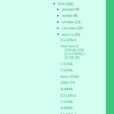
▼
2020
(191)
►
декабря
(9)
►
ноября
(6)
►
октября
(13)
►
сентября
(12)
▼
августа
(22)
E3-1245v5
Intel Xeon-E
2136 [6c/12t]
(3.3-4.5GHz) /
32 GB DD...
i7-6700k
i7-6700k
Atom N2800
ARM-2TB
i9-9900k
E3-1245v2
i7-6700k
i9-9900k