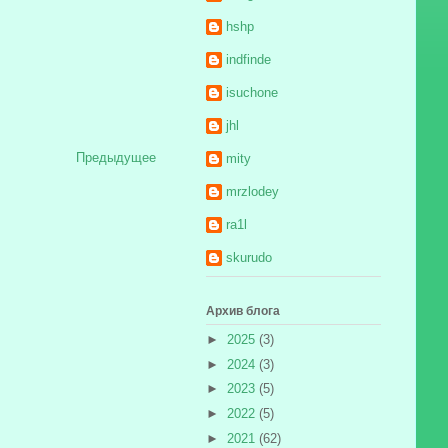
hshp
indfinde
isuchone
jhl
Предыдущее
mity
mrzlodey
ra1l
skurudo
Архив блога
►
2025
(3)
►
2024
(3)
►
2023
(5)
►
2022
(5)
►
2021
(62)