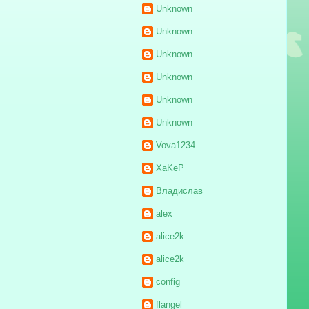
Unknown
Unknown
Unknown
Unknown
Unknown
Unknown
Vova1234
XaKeP
Владислав
alex
alice2k
alice2k
config
flangel