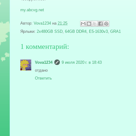
my.abcvg.net
Автор:
Vova1234
на
21:25
Ярлыки:
2x480GB SSD
,
64GB DDR4
,
E5-1630v3
,
GRA1
1 комментарий:
Vova1234
9 июля 2020 г. в 18:43
отдано
Ответить