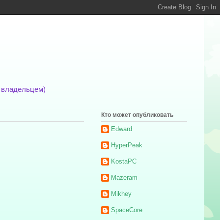
м владельцем)
Кто может опубликовать
Edward
HyperPeak
KostaPC
Mazeram
Mikhey
SpaceCore