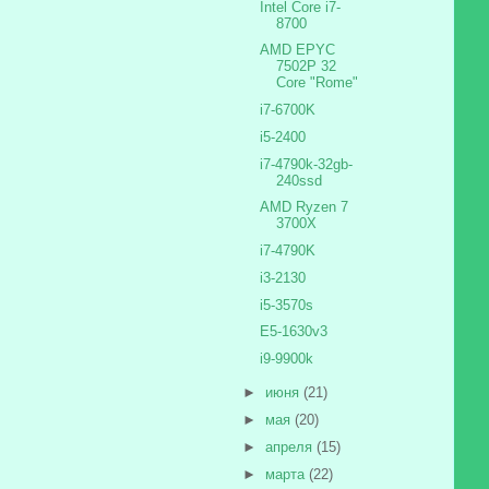
Intel Core i7-
8700
AMD EPYC
7502P 32
Core "Rome"
i7-6700K
i5-2400
i7-4790k-32gb-
240ssd
AMD Ryzen 7
3700X
i7-4790K
i3-2130
i5-3570s
E5-1630v3
i9-9900k
►
июня
(21)
►
мая
(20)
►
апреля
(15)
►
марта
(22)