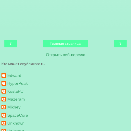
‹
›
Главная страница
Открыть веб-версию
Кто может опубликовать
Edward
HyperPeak
KostaPC
Mazeram
Mikhey
SpaceCore
Unknown