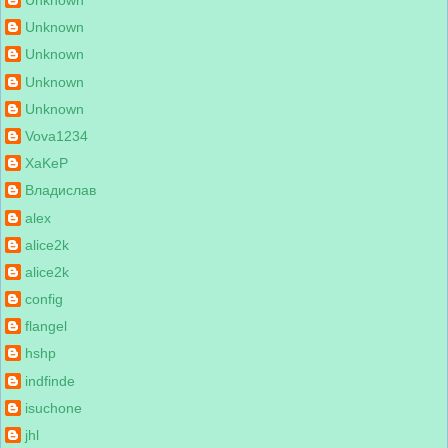
Unknown
Unknown
Unknown
Unknown
Unknown
Vova1234
XaKeP
Владислав
alex
alice2k
alice2k
config
flangel
hshp
indfinde
isuchone
jhl