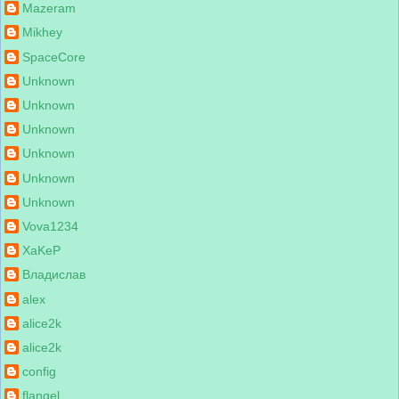
Mazeram
Mikhey
SpaceCore
Unknown
Unknown
Unknown
Unknown
Unknown
Unknown
Vova1234
XaKeP
Владислав
alex
alice2k
alice2k
config
flangel