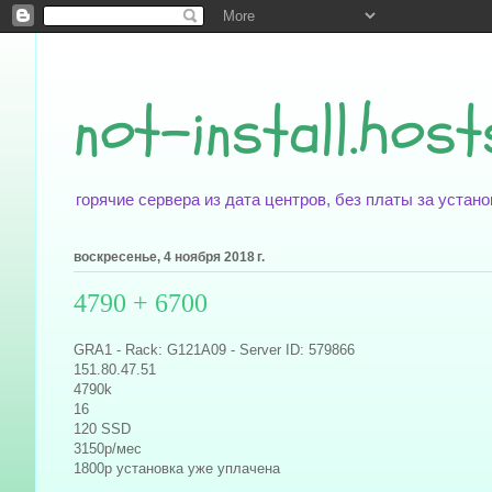
not-install.host
горячие сервера из дата центров, без платы за уста
воскресенье, 4 ноября 2018 г.
4790 + 6700
GRA1 - Rack: G121A09 - Server ID: 579866
151.80.47.51
4790k
16
120 SSD
3150р/мес
1800р установка уже уплачена