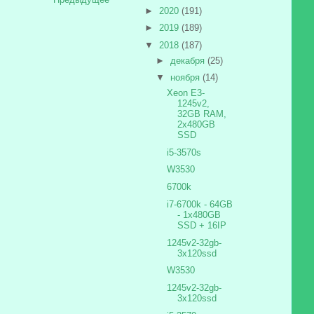
►
2020
(191)
►
2019
(189)
▼
2018
(187)
►
декабря
(25)
▼
ноября
(14)
Xeon E3-
1245v2,
32GB RAM,
2x480GB
SSD
i5-3570s
W3530
6700k
i7-6700k - 64GB
- 1x480GB
SSD + 16IP
1245v2-32gb-
3x120ssd
W3530
1245v2-32gb-
3x120ssd