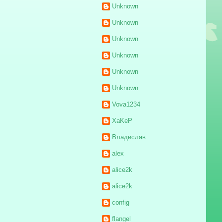
Unknown
Unknown
Unknown
Unknown
Unknown
Unknown
Vova1234
XaKeP
Владислав
alex
alice2k
alice2k
config
flangel