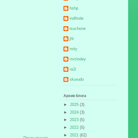
hshp
indfinde
isuchone
jhl
mity
mrzlodey
ra1l
skurudo
Архив блога
►
2025
(3)
►
2024
(3)
►
2023
(5)
►
2022
(5)
►
2021
(62)
Предыдущее