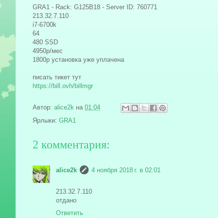
GRA1 - Rack: G125B18 - Server ID: 760771
213.32.7.110
i7-6700k
64
480 SSD
4950р/мес
1800р установка уже уплачена
писать тикет тут
https://bill.ovh/billmgr
Автор:
alice2k
на
01:04
Ярлыки:
GRA1
2 комментария:
alice2k
4 ноября 2018 г. в 02:01
213.32.7.110
отдано
Ответить