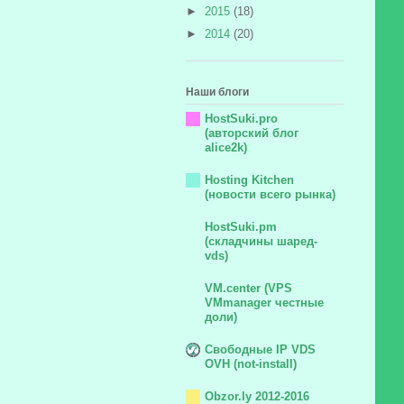
►
2015
(18)
►
2014
(20)
Наши блоги
HostSuki.pro
(авторский блог
alice2k)
Hosting Kitchen
(новости всего рынка)
HostSuki.pm
(складчины шаред-
vds)
VM.center (VPS
VMmanager честные
доли)
Свободные IP VDS
OVH (not-install)
Obzor.ly 2012-2016