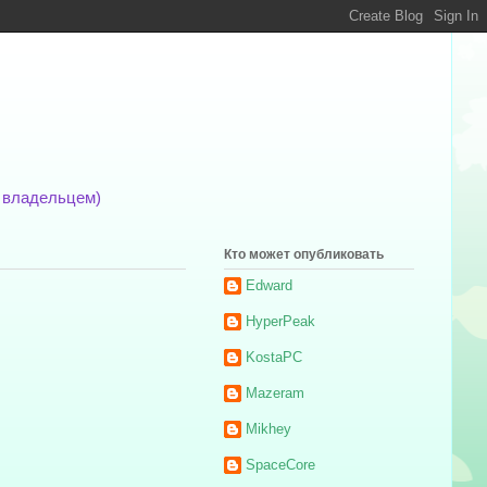
м владельцем)
Кто может опубликовать
Edward
HyperPeak
KostaPC
Mazeram
Mikhey
SpaceCore