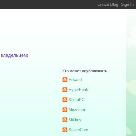
м владельцем)
Кто может опубликовать
Edward
HyperPeak
KostaPC
Mazeram
Mikhey
SpaceCore