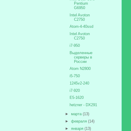
Pentium
G6950
Intel Avoton
C2750
Atom-4-40ssd
Intel Avoton
C2750
i7-950
Выделенные
серверы в
России
Atom N2800
i5-750
1245v2-240
i7-920
E5-1620
hetzner - DX291
►
марта
(13)
►
февраля
(14)
►
января
(13)