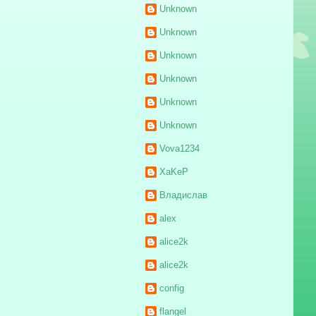
Unknown
Unknown
Unknown
Unknown
Unknown
Unknown
Vova1234
XaKeP
Владислав
alex
alice2k
alice2k
config
flangel