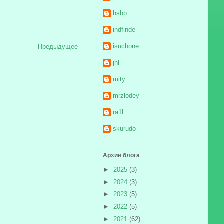
hshp
indfinde
isuchone
Предыдущее
jhl
mity
mrzlodey
ra1l
skurudo
Архив блога
►
2025
(3)
►
2024
(3)
►
2023
(5)
►
2022
(5)
►
2021
(62)