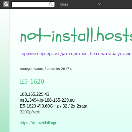
not-install.host
горячие сервера из дата центров, без платы за уста
понедельник, 3 апреля 2017 г.
E5-1620
188.165.229.43
ns313494.ip-188-165-229.eu
E5-1620 @3.60GHz / 32 / 2x 2sata
3200р/мес
https://bill.ovh/billmgr