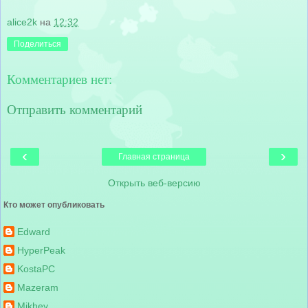
alice2k
на
12:32
Поделиться
Комментариев нет:
Отправить комментарий
‹
›
Главная страница
Открыть веб-версию
Кто может опубликовать
Edward
HyperPeak
KostaPC
Mazeram
Mikhey