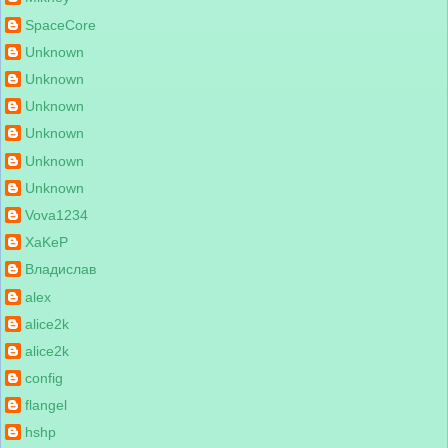
SpaceCore
Unknown
Unknown
Unknown
Unknown
Unknown
Unknown
Vova1234
XaKeP
Владислав
alex
alice2k
alice2k
config
flangel
hshp