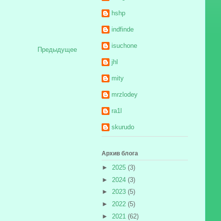
hshp
indfinde
isuchone
Предыдущее
jhl
mity
mrzlodey
ra1l
skurudo
Архив блога
►
2025
(3)
►
2024
(3)
►
2023
(5)
►
2022
(5)
►
2021
(62)