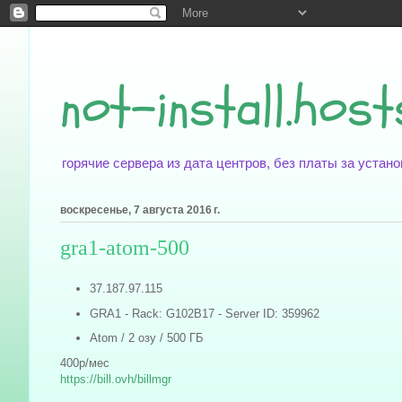
not-install.host
горячие сервера из дата центров, без платы за уста
воскресенье, 7 августа 2016 г.
gra1-atom-500
37.187.97.115
GRA1 - Rack: G102B17 - Server ID: 359962
Atom / 2 озу / 500 ГБ
400р/мес
https://bill.ovh/billmgr