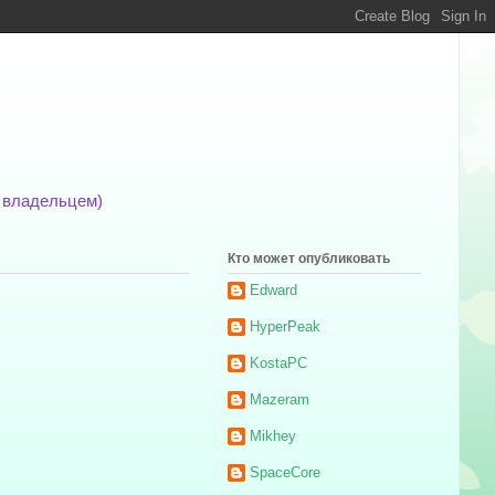
м владельцем)
Кто может опубликовать
Edward
HyperPeak
KostaPC
Mazeram
Mikhey
SpaceCore