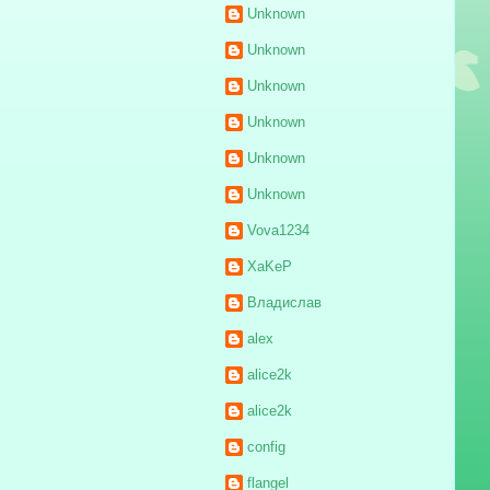
Unknown
Unknown
Unknown
Unknown
Unknown
Unknown
Vova1234
XaKeP
Владислав
alex
alice2k
alice2k
config
flangel