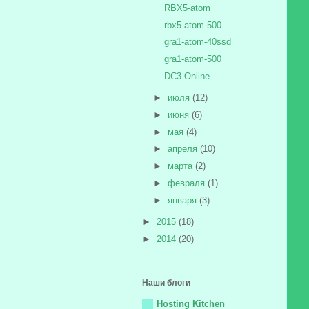
RBX5-atom
rbx5-atom-500
gra1-atom-40ssd
gra1-atom-500
DC3-Online
►
июля
(12)
►
июня
(6)
►
мая
(4)
►
апреля
(10)
►
марта
(2)
►
февраля
(1)
►
января
(3)
►
2015
(18)
►
2014
(20)
Наши блоги
Hosting Kitchen