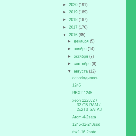
►
2020
(191)
►
2019
(189)
►
2018
(187)
►
2017
(176)
▼
2016
(85)
►
декабря
(5)
►
ноября
(14)
►
октября
(7)
►
сентября
(9)
▼
августа
(12)
освободилось
1245
RBX2-1245
xeon 1225v2 /
32 GB RAM /
2x2TB SATA3
Atom-4-2sata
1245-32-240ssd
rbx1-16-2sata